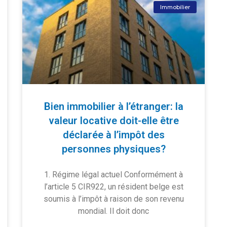
Immobilier
Bien immobilier à l’étranger: la
valeur locative doit-elle être
déclarée à l’impôt des
personnes physiques?
1. Régime légal actuel Conformément à
l’article 5 CIR922, un résident belge est
soumis à l’impôt à raison de son revenu
mondial. Il doit donc