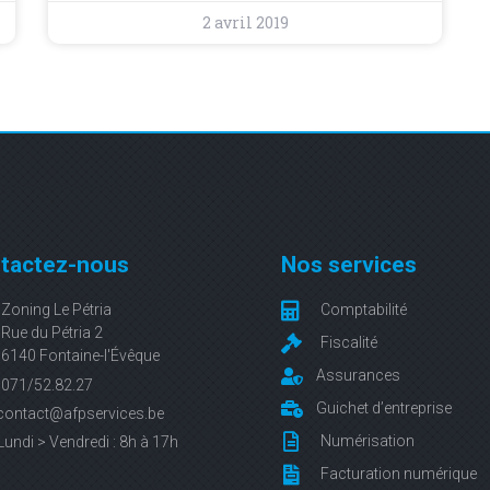
2 avril 2019
tactez-nous
Nos services
Zoning Le Pétria
Comptabilité
Rue du Pétria 2
Fiscalité
6140 Fontaine-l'Évêque
Assurances
071/52.82.27
Guichet d’entreprise
contact@afpservices.be
Numérisation
Lundi > Vendredi : 8h à 17h
Facturation numérique