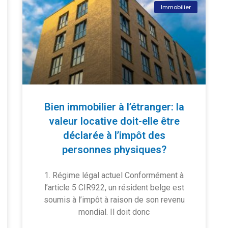
Immobilier
Bien immobilier à l’étranger: la
valeur locative doit-elle être
déclarée à l’impôt des
personnes physiques?
1. Régime légal actuel Conformément à
l’article 5 CIR922, un résident belge est
soumis à l’impôt à raison de son revenu
mondial. Il doit donc