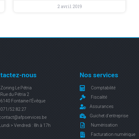
2 avril 2019
tactez-nous
Nos services
Zoning Le Pétria
Comptabilité
Rue du Pétria 2
Fiscalité
6140 Fontaine-l'Évêque
Assurances
071/52.82.27
Guichet d’entreprise
contact@afpservices.be
Numérisation
Lundi > Vendredi : 8h à 17h
Facturation numérique