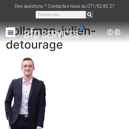
Des questions ? Contactez-nous au 071/52.82.27
holleman-julien-
detourage