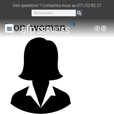
Des questions ? Contactez-nous au 071/52.82.27
icon-woman